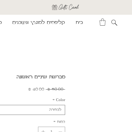
Gift Card
בית
קליפסים למוצץ ונשכנים
מ
מברשת שיניים ראשונה
מחיר
מחיר
 ‏50.00 ‏₪ 
רגיל
מבצע
*
Color
לבחירה
כמות
*