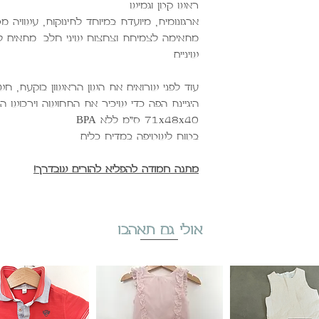
ראש קטן וגמיש.
ארגונומית, מיועדת במיוחד לתינוקות, עשויה מסי
מתאימה לצמיחת וצחצוח שיני חלב. מתאים לה
שיניים
עוד לפני שרואים את השן הראשון בוקעת, חש
היגיינת הפה כדי שיכיר את התחושה וירכוש ה
71x48x40 ס״מ ללא BPA
בטוח לשטיפה במדיח כלים.
מתנה חמודה להפליא להורים שבדרך!
אולי גם תאהבו