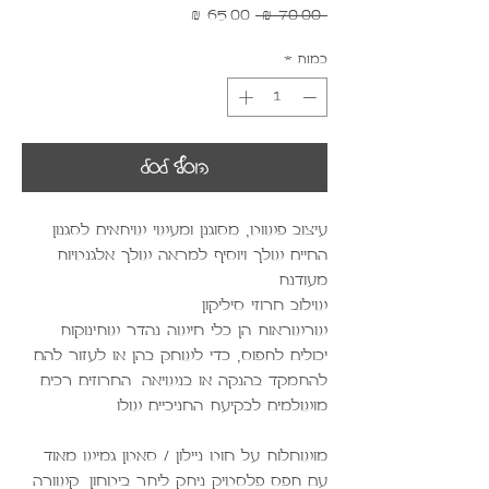
מחיר
מחיר
 ‏70.00 ‏₪ 
רגיל
מבצע
כמות
*
הוסף לסל
עיצוב פשוט, מסוגנן ומעשי שיתאים לסגנון
החיים שלך ויוסיף למראה שלך אלגנטיות
מעודנת.
שילוב חרוזי סיליקון.
שרשראות הן כלי חישה נהדר שתינוקות
יכולים לתפוס, כדי לשחק בהן או לעזור להם
להתמקד בהנקה או בנשיאה. החרוזים רכים
מושלמים לבקיעת החניכיים שלו
מושחלות על חוט ניילון / סאטן גמיש מאוד
עם תפס פלסטיק ניתק ליתר ביטחון. קשורה