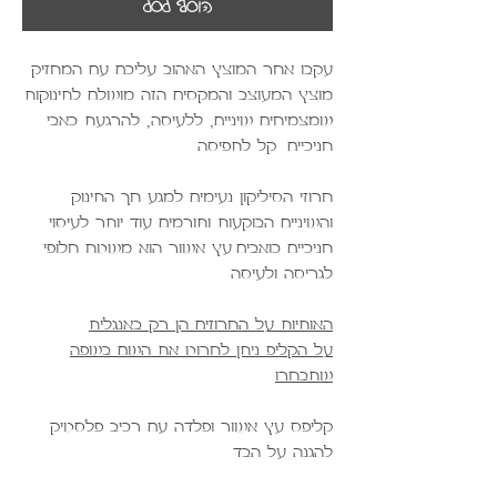
הוסף לסל
עקבו אחר המוצץ האהוב עליכם עם המחזיק
מוצץ המעוצב והמקסים הזה מושלם לתינוקות
שמצמיחים שיניים, ללעיסה, להרגעת כאבי
חניכיים. קל לתפיסה.
חרוזי הסיליקון נעימים למגע חך התינוק
והשיניים הבוקעות ותורמים עוד יותר לעיסוי
חניכיים כואבים.עץ אשור הוא משטח חלופי
לגריסה ולעיסה.
האותיות על החרוזים הן רק באנגלית
על הקליפ ניתן לחרוט את השם בשפה
שתבחרו
קליפס עץ אשור ופלדה עם רכיב פלסטיק
להגנה על הבד.