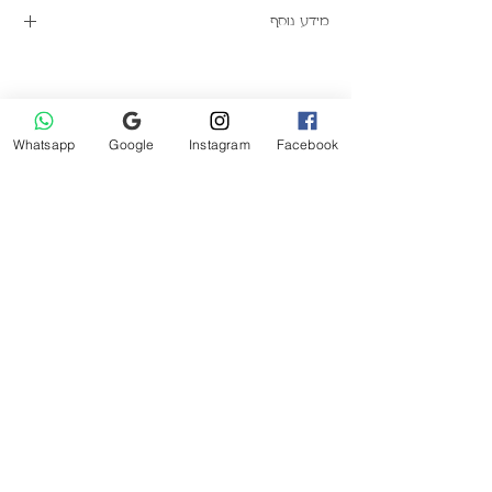
מידע נוסף
למתאם מוצץ Mam
לחצו פה
הוראות טיפול ובטיחות
לחצו פה
אולי גם תאהבו
Whatsapp
Google
Instagram
Facebook
Tartine et Chocolat שמלה רשמית לבנה
מחיר