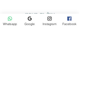
למתאם מוצץ Mam
לחצו פה
הוראות טיפול ובטיחות
לחצו פה
אולי גם תאהבו
Whatsapp
Google
Instagram
Facebook
Tartine et Chocolat שמלה רשמית לבנה
מחיר
הוספה לסל