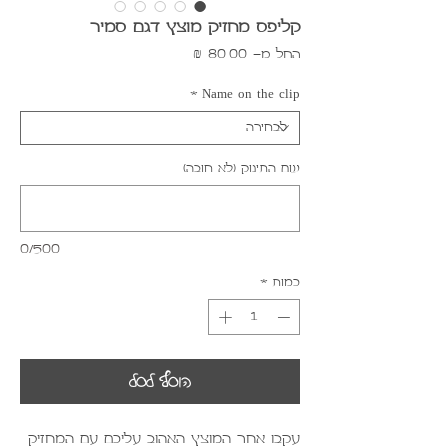
קליפס מחזיק מוצץ דגם סמיר
מחיר
החל מ-
80.00 ₪
מבצע
*
Name on the clip
שם התינוק (לא חובה)
0/500
כמות
*
הוסף לסל
עקבו אחר המוצץ האהוב עליכם עם המחזיק