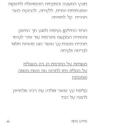
מוצץ המעוצב והמקסים הזהמושלם לתינוקות
שמצמיחים שיניים, ללעיסה, להרגעת כאבי
חניכיים. קל לתפיסה.
חרוזי הסיליקון נעימים למגע חך התינוק
והשיניים הבוקעות ותורמים עוד יותר לעיסוי
חניכיים כואבים.עץ אשור הוא משטח חלופי
לגריסה ולעיסה.
האותיות על החרוזים הן רק באנגלית
על הקליפ ניתן לחרוט את השם בשפה
שתבחרו
קליפס עץ אשור ופלדה עם רכיב פלסטיק
להגנה על הבד.
מידע נוסף