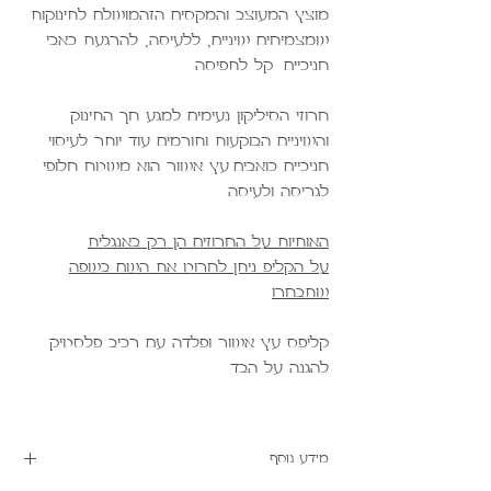
מוצץ המעוצב והמקסים הזהמושלם לתינוקות
שמצמיחים שיניים, ללעיסה, להרגעת כאבי
חניכיים. קל לתפיסה.
חרוזי הסיליקון נעימים למגע חך התינוק
והשיניים הבוקעות ותורמים עוד יותר לעיסוי
חניכיים כואבים.עץ אשור הוא משטח חלופי
לגריסה ולעיסה.
האותיות על החרוזים הן רק באנגלית
על הקליפ ניתן לחרוט את השם בשפה
שתבחרו
קליפס עץ אשור ופלדה עם רכיב פלסטיק
להגנה על הבד.
מידע נוסף