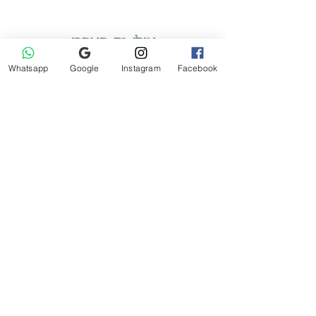
למתאם מוצץ Mam
לחצו פה
הוראות טיפול ובטיחות
לחצו פה
אולי גם תאהבו
Whatsapp
Google
Instagram
Facebook
Tartine et Chocolat שמלה רשמית לבנה
מחיר
הוספה לסל