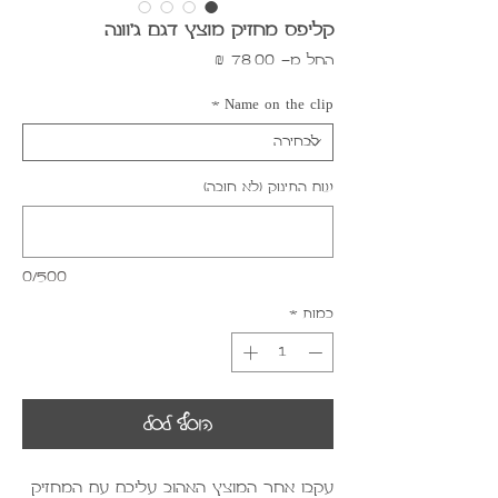
קליפס מחזיק מוצץ דגם ג'וונה
מחיר
החל מ-
78.00 ₪
מבצע
*
Name on the clip
שם התינוק (לא חובה)
0/500
כמות
*
הוסף לסל
עקבו אחר המוצץ האהוב עליכם עם המחזיק