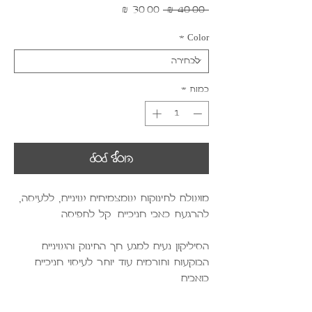
מחיר
מחיר
 ‏40.00 ‏₪ 
רגיל
מבצע
*
Color
כמות
*
הוסף לסל
מושלם לתינוקות שמצמיחים שיניים, ללעיסה,
להרגעת כאבי חניכיים. קל לתפיסה.
הסיליקון נעים למגע חך התינוק והשיניים
הבוקעות ותורמים עוד יותר לעיסוי חניכיים
כואבים.