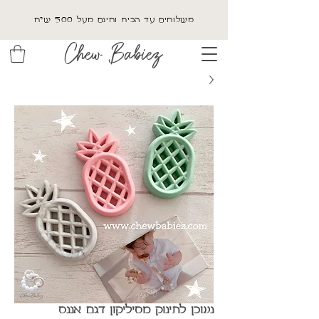
משלוחים עד הבית וחינם מעל 500 ש"ח
Chew Babiez
נשכן לתינוק מסיליקון דגם אננס