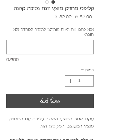
קליפס מחזיק מוצץ דגם נסיכה קטנה
מחיר
מחיר
 ‏87.00 ‏₪ 
רגיל
מבצע
אנא כתבו את השם שתרצו להוסיף למחזיק (לא
חובה)
0/500
כמות
*
הוסף לסל
עקבו אחר המוצץ האהוב עליכם עם המחזיק
מוצץ המעוצב והמקסים הזה