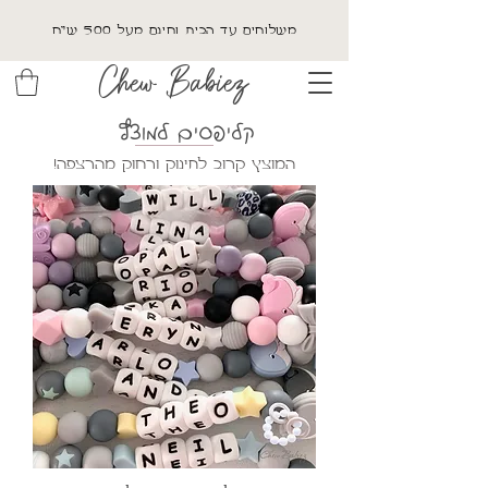
משלוחים עד הבית וחינם מעל 500 ש"ח
Chew Babiez
קליפסים למוצץ
!המוצץ קרוב לתינוק ורחוק מהרצפה